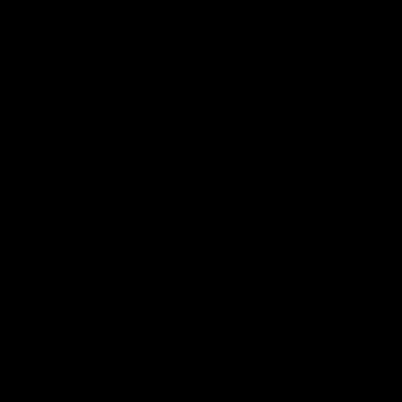
y Depp