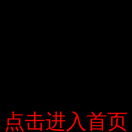
L
点击进入首页
点击进入首页
n Mạch, sinh ra tại Hollywood, là anh trai của diễn viên
al”, anh nổi tiếng với vai diễn bác sĩ ăn thịt người Hannibal
d), Mikkelsen (Mikkelsen) đã đóng nhiều vai phản diện: