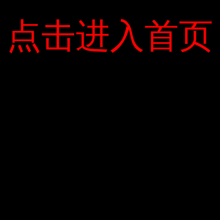
Khi trả lời những câu hỏi còn tồn đọng
点击进入首页
点击进入首页
của tác giả, tác giả lúng túng chỉ đưa ra
những giải pháp chung chung, khán giả
biết rằng giám đốc điều hành các công
ty công nghệ phải chịu trách nhiệm về
sản phẩm mình sản xuất, nhưng tinh
thần trách nhiệm của bộ phim vẫn là
công khai của The Verge Robertson
nói: “Cố gắng lồng ghép những tình tiết
kịch tính sẽ khiến thông điệp chính của
phim trở nên mơ hồ. “-Một câu trong
phim” Social Dilemma “là:” Quảng cáo ở
khắp mọi nơi. Yêu, nhưng chúng ta đều
biết rằng hận thù là một cảm xúc thúc
đẩy sự tương tác nhiều hơn. Ảnh: Sáu