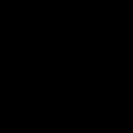
Ngô Thành Vân đón
Hollywood