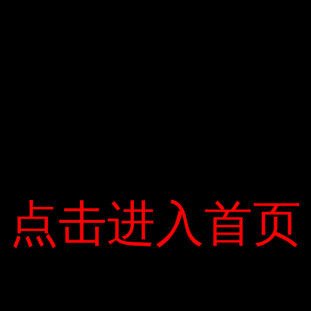
Noesenserie ca ngợi bộ truyện và xây
dựng một thế giới sống động với nhiều
phe phái. Và sức mạnh bí ẩn cần được
làm rõ. Trong phần tiếp theo. Các diễn
viên của “The Warrior Nun” tuy không
quen thuộc với khán giả đại chúng
nhưng đều được đón nhận nồng nhiệt.
Theo báo “Guardian”, nhân vật nữ chính
Alba Baptista (đóng vai Ava) đã thể hiện
đầy đủ sự bối rối của một cô gái trẻ bị
点击进入首页
点击进入首页
mắc kẹt trong một nhiệm vụ mới, đây là
sự dũng cảm của họ khi đối mặt với
một tình huống đòi hỏi sự dũng cảm.
Các nữ tu chiến binh bên cạnh Ava có
các nhân vật và pháo đài được tạo sẵn.
Bộ truyện khét tiếng này được giữ bí