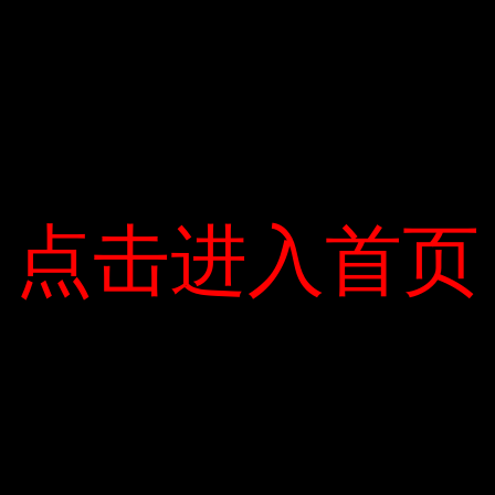
được nhiều lời khen ngợi. Diễn viên và
đạo diễn “Captain America: The Winter
Soldier”, Russo trong “Avengers:
Endgame” đã hợp tác …
Ryan Gosling trong “Lara Paradise”.
Video: Summit Entertainment .
点击进入首页
点击进入首页
Đạt Phan (tùy thời hạn)
Categories :
Phim