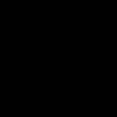
này cho lần bình luận kế tiếp của tôi.