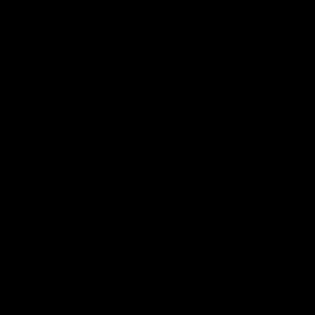
a đấu với Iron Man
tuần