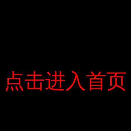
Disney những năm 1940, tác phẩm vẫn
giữ nguyên một số tình tiết bạo lực,
chẳng hạn như nhân vật bị treo cổ hay
ném đá xuống biển. Một số nhà phê
bình cho rằng những chi tiết này được
thiết kế để gây ảnh hưởng mạnh mẽ
đến cảm xúc của khán giả và do đó có
tác dụng răn đe những đứa trẻ không
点击进入首页
点击进入首页
nghe lời. Ảnh: CJ.
Tờ IndieWire nhận định rằng Pinocchio
đã trở nên hấp dẫn hơn trong thế giới bí
ẩn và buồn ngủ. Là tiêu chuẩn mới cho
phiên bản Pinocchio hiện đại. Cây bút
Peter Bradshaw của Guardian nhận
xét: “Bộ phim này là một câu chuyện kỳ ​​