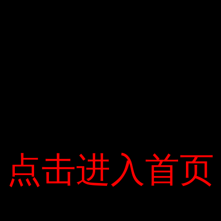
Những ngôi sao và diễn viên Hoa ngữ
bảo chứng doanh thu phòng vé như
Huỳnh Hiểu Minh, Nguyễn Kinh Thiên,
Dư Văn Lạc, Lý Vũ Xuân. Để thực hiện
một bộ phim hành động đẫm nước mắt,
nhà sản xuất đã chọn hai nam chính phù
hợp là Huỳnh Hiểu Minh và Nguyễn Kinh
Thiên. Hai ông này từng dàn dựng
nhiều phim võ thuật, phim tâm lý tình
cảm. Họ cũng là hai thần tượng nổi
tiếng ở Trung Quốc đại lục và Đài Loan.
点击进入首页
点击进入首页
Đạo diễn Lưu Duy Phường muốn kể
một câu chuyện bi thương về số phận
huyết thống Tiêu Dao. Tuy nhiên, anh
ta có thể đã cường điệu bộ phim bi kịch.