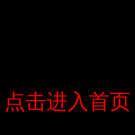
8 giờ!
Các yếu tố lãng mạn trong phim bị lạm
dụng quá mức dẫn đến “sến” và “giả”.
Nhiếp ảnh: Lan Anh .
Góc quay toàn cảnh trong phim rất
đẹp, làm nổi bật những cảnh đẹp lung
linh trong phim gồm: Chim mòng biển
lúc hoàng hôn Khi lái siêu xe trên bãi
biển, đàn mòng biển cho thấy Mai hoặc
một cô gái vào căn hộ cao cấp trong
点击进入首页
点击进入首页
bãi đậu xe Tuy nhiên, hầu hết các khu
vực trung tâm và lân cận Góc quay
khiến khán giả có cảm giác đang xem
phim truyền hình dài tập. Trong một số
đoạn, bối cảnh được xây dựng “quá tay”