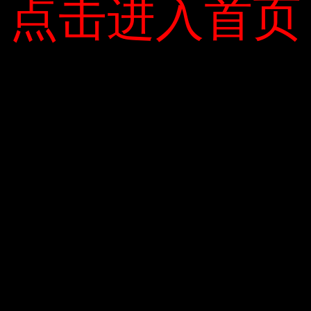
点击进入首页
点击进入首页
Lewis Hamilton
Mercedes- — 2
+ 11.326 giây
19
3
Valtteri Bottas
Benz
1
+ 19.231
15– -4 – –Charles Leclerc (Charles