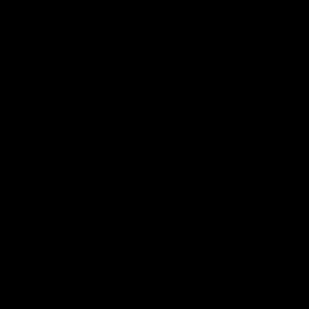
Bình luận
Tên
*
Email
*
Trang web