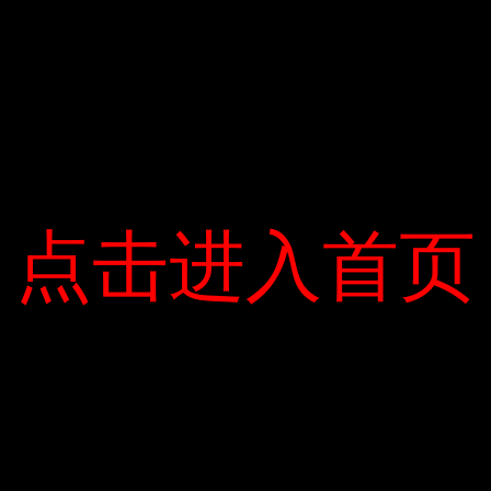
cuộc đua nước rút. Minh, Javier Sarda
Perez, người chỉ giảm số giây thưởng
xuống vị trí thứ 3. Tuy nhiên, Tấn Hoài
vẫn độc chiếm áo xanh, sau bước này,
áo vàng đỏ vẫn thuộc về Javier Sarda
Perez (TP. Hồ Chí Minh) SUV), áo trắng
Nguyễn Văn Bình (TP.HCM MM Mega
点击进入首页
点击进入首页
Market) .- — Ở nội dung thi đồng đội,
SUV TP.HCM đang ở vị trí dẫn đầu,
hạng nhì là Đông Ta, hạng ba là Đồng
Nai.-Ngày mai 7/6. Trong dem chung
ket cua cuoc thi Hoa hau Bao Loc, thi
truong TP HCM xa 183 km.
Categories :