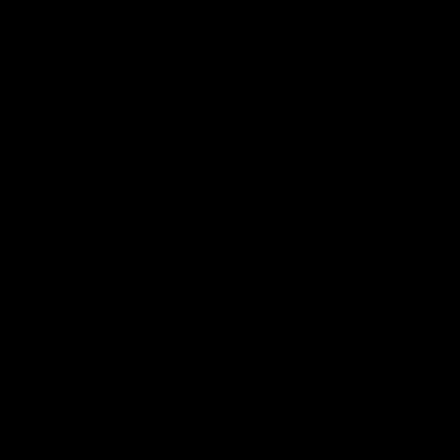
rường bắt buộc được đánh dấu
*