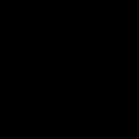
này cho lần bình luận kế tiếp của tôi.