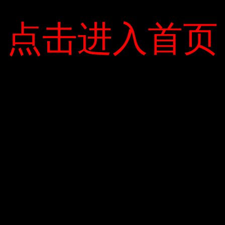
点击进入首页
点击进入首页
u tiên cất cánh Nguyễn Thắng (Thành phố Hồ Chí Minh).
ba là Đồng Tháp (Đồng Tháp). Tổng thời gian của sân khấu là
89 km / h.
 năm 2020. Ảnh: Như Huy. –Compared với lần đầu tiên, sau 9
 vàng và một chiếc áo vest màu xanh. Võ Thành An (Vĩnh
ồ Chí Minh phân định ba vị trí đầu tiên.
ẵng đến Quảng Nam với tổng chiều dài 130 km. Đây là lần
 TV Cup phải vượt qua và có được sáu điểm thưởng của