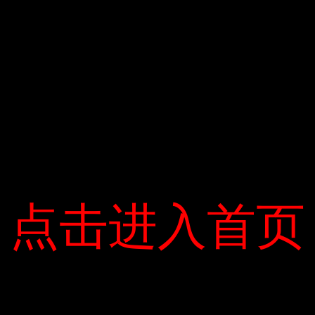
nhiên, điều này sẽ dẫn đến một cuộc
cạnh tranh chiến thuật đa dạng hơn.
Max Verstappen (Max Verstappen) sẽ
được xếp hạng thứ tư về lốp cứng-đây
là một kỳ tích phi thường. Các tay đua
sử dụng lốp mềm có thể kéo dài tuổi
thọ của lốp xuất phát (lốp trung bình)
trước khi đổi sang lốp cứng cho đến khi
kết thúc cuộc đua. Nhưng Silverstone là
点击进入首页
点击进入首页
một con đường rất khó đi cho lốp xe.
Tốc độ lốp nhanh chóng suy giảm có
thể khiến đội không thể sử dụng chiến
thuật 1 giếng. Do đó, khi sự chênh lệch
tốc độ giữa sử dụng lốp mới và lốp cũ
là rất lớn, thời gian thay thế lốp tiết