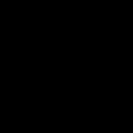
ai lần thứ tư đoạt 