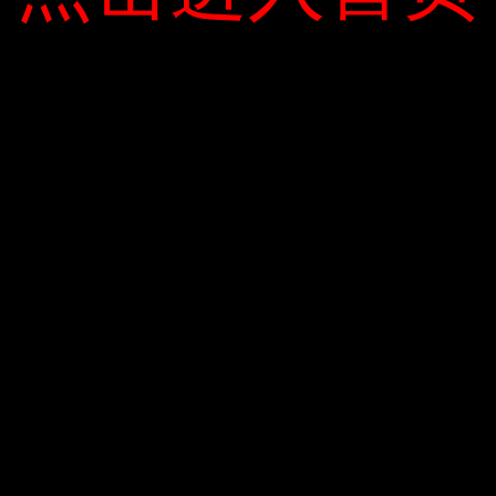
 180 km.