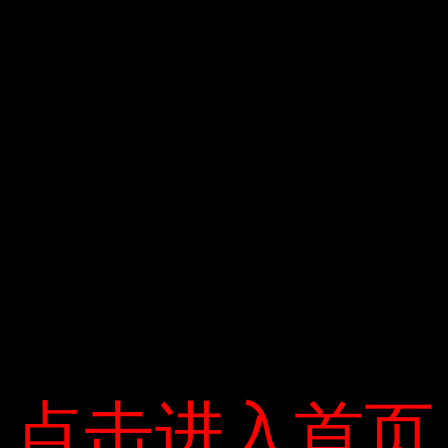
hủ để đoàn quân áo đỏ tiếp tục.
L
u đợt tấn công. Việc phân chia trên cùng bên trái nhưng
 Tong Ta duy trì tốc độ đưa Ruan Danhuai về đích. Không
ài đã dễ dàng đánh bại Trịnh Đức Tâm và Javier Sarda
.
tốt”, Tấn Hoài nói sau khi Pleiku vô địch. “Hôm nay, đối thủ
ọn mục tiêu 150m để chạy nước rút và“ giành chiến thắng ”.
g cách giữa áo vàng và áo xanh của đối thủ.
点击进入首页
点击进入首页