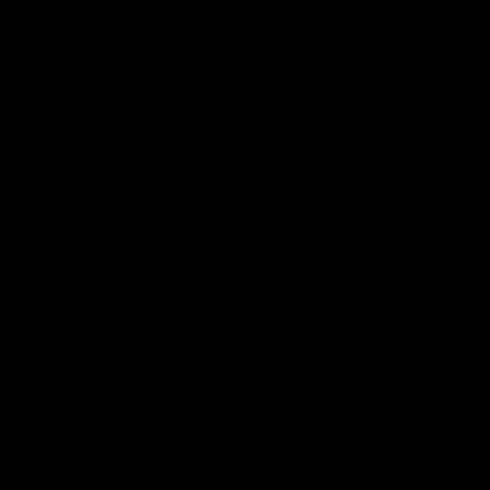
Cúp truyền hình