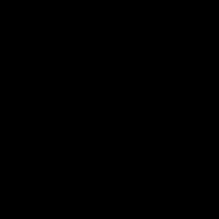
được bán bởi Cua đ