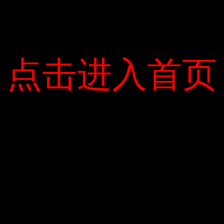
ằng laser giải quyết triệt để lượng mỡ thừa và da bụng xấu.
L
 mỡ 1 tuần, bệnh nhân phải mang gen nịt bụng và có thể đi
123443. Website: www.thammyxuantruong.com. Email:
van.Facebook: www.facebook.com/tmvxuantruong .
点击进入首页
点击进入首页
rường bắt buộc được đánh dấu
*