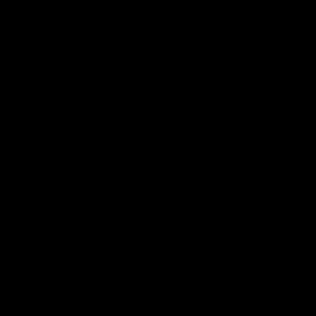
Tên
*
Email
*
Trang web