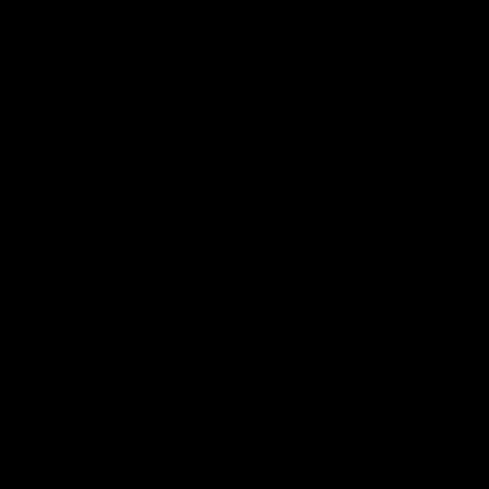
ông nghệ