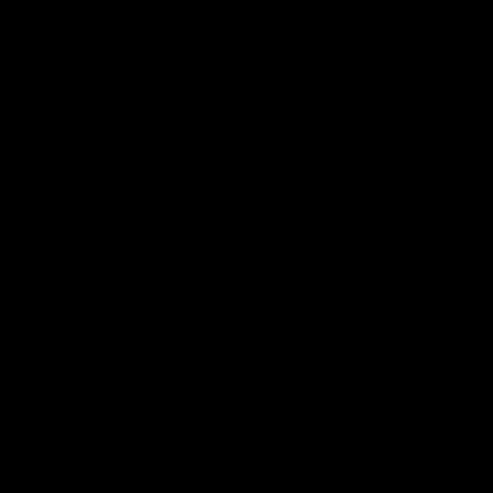
ỡng da trắng hồng 