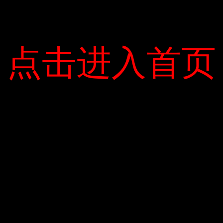
, mọi thông tin góp ý hoặc biết thêm chi tiết vui lòng liên
点击进入首页
点击进入首页
www.lyonabeauty.com