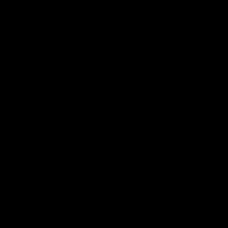
rường bắt buộc được đánh dấu
*