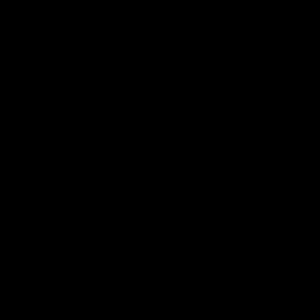
Quốc A.Black ra mắ