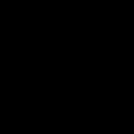
rường bắt buộc được đánh dấu
*