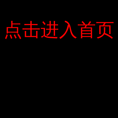
D
 rất trẻ trung, cô đeo kính rộng vành và tô son cam khi
点击进入首页
点击进入首页
làn da khỏe khoắn.
rường bắt buộc được đánh dấu
*