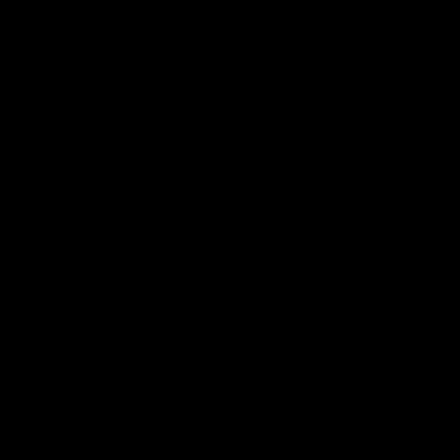
ang điểm kỹ càng kh