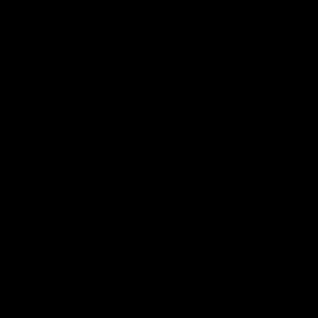
út mỡ bụng thứ n