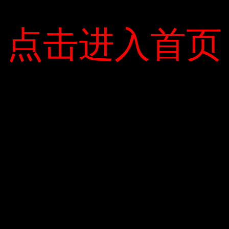
thể thiếu trong gia đình. 40 quốc gia và
khu vực.
点击进入首页
点击进入首页
Liên hệ:
Công ty Viễn Mỹ – Nhà cung cấp thiết bị
hơi cá chuyên nghiệp.
Điện thoại: (84.8) 38444144-
38444143-73036036-73020406
Hiển thị Phòng 1: 16 Hồ Văn Huệ, Quận
Fuan, Thành phố Hồ Chí Minh
Phòng triển lãm 2: Nguyễn Thị Minh
Khai 306, Quận 3, TP HCM – Trang
web: www.vienmy. vn .