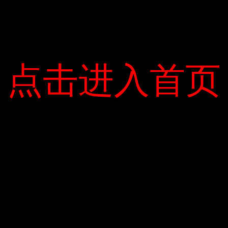
tuyến tạo ra sự đàn hồi. Mặt khác, sự
kích thích này có thể làm cho khoảng
cách đến vú quá gần, từ đó cải thiện,
làm săn chắc và định hình lại vòng ngực.
点击进入首页
点击进入首页
Đồng thời, năng lượng của chùm đèn
LED kích thích các sợi collagen dưới da,
loại bỏ da lỏng lẻo và làm cho vùng
ngực săn chắc và mịn màng.
Trong trường hợp 30/4 và 1/5, Joy
Beauty Center có chương trình khuyến
mại có thể giảm giá 10% đến 40% cho
các dịch vụ làm đẹp.
Để biết thêm thông tin, vui lòng liên hệ:
Trung tâm làm đẹp Joy, số 5 Hồ Xuân