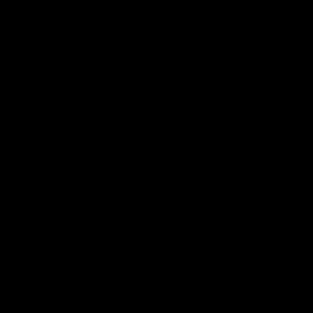
Tên
*
Email
*
Trang web