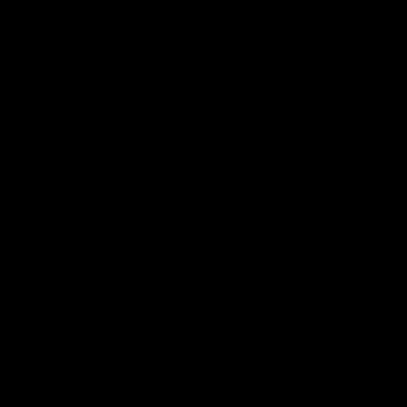
Tên
*
Email
*
Trang web