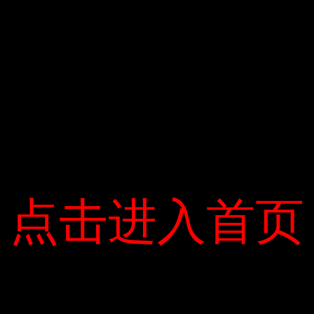
Thẩm mỹ viện Lan Lan
Dương Bồng 31
6- -Hình mỹ nhân Duyên Duyên
Drabang 643B
7
Thẩm mỹ viện Thủy Bắc
153 Đoàn Kế Thiện
点击进入首页
点击进入首页
8
Thẩm mỹ viện Thu Lập – Thái Thịnh
9