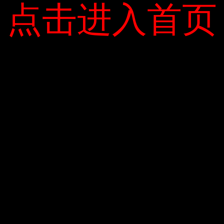
点击进入首页
点击进入首页
Sakura Brightening Set chứa cherry vật
lý hàng ngày: kem dưỡng da chống
nắng vật lý với chỉ số SPF 50 + / PA
++++, kết cấu dạng lotion mịn, mỏng
nhẹ. Thấm nhanh vào da, lọc tia cực tím,
ngăn chặn tia UV tác hại của ánh nắng
mặt trời.
Để phát huy tác dụng làm trắng da, chị
em nên sử dụng thường xuyên và duy
trì chế độ ăn uống, ngủ nghỉ hợp lý.
(Nguồn: Sakura)