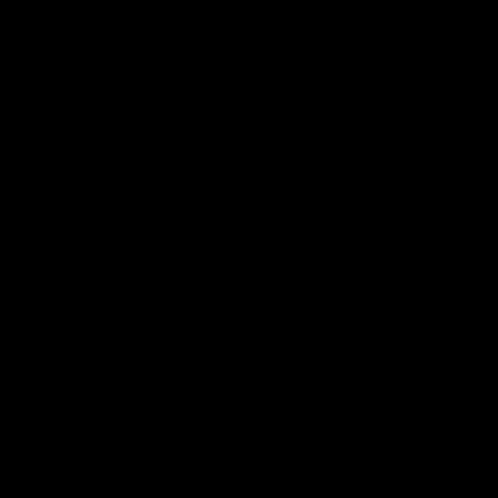
này cho lần bình luận kế tiếp của tôi.