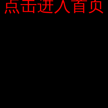
点击进入首页
点击进入首页
Thường thức
Trả lời
Email của bạn sẽ không được hiển thị
công khai.
Các trường bắt buộc được
đánh dấu
*
Bình luận