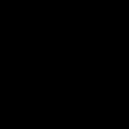
 ​​thợ