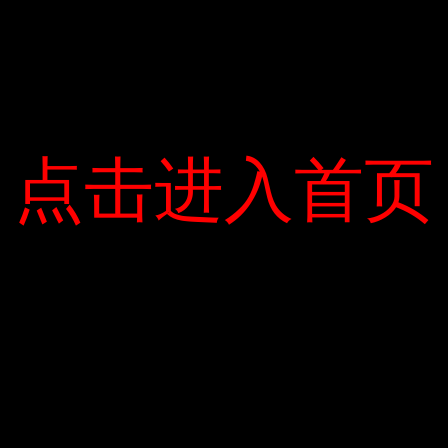
hình dạng để thúc đẩy chuyển động đầu tốt hơn. Cơ bắp Sự
c giả cho biết, xây dựng một mô hình sinh học chi tiết hơn
hau ở ngực. Các nghiên cứu tương tự cũng được thực hiện
点击进入首页
点击进入首页