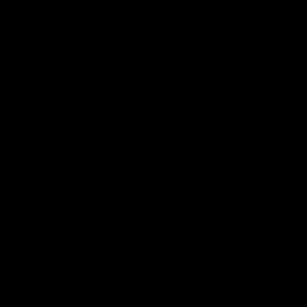
Tên
*
Email
*
Trang web