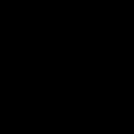
i bạn tức giận