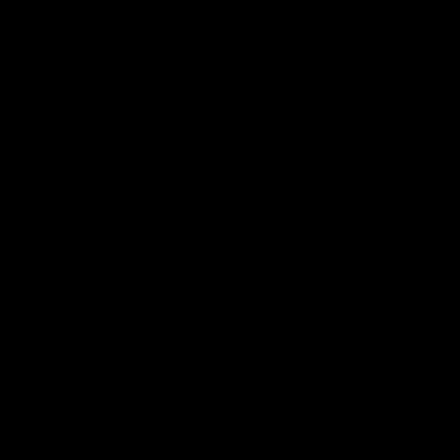
Tên
*
Email
*
Trang web