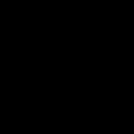
Tên
*
Email
*
Trang web