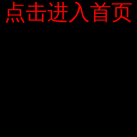
点击进入首页
点击进入首页
Tên
*
Email
*
Trang web
Lưu tên của tôi, email, và trang web
trong trình duyệt này cho lần bình luận
kế tiếp của tôi.