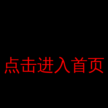
nghệ tia X tiên tiến để thực hiện quét
phẫu thuật bên trong và bên ngoài,
chẳng hạn như máy quét bệnh viện,
nhưng tốc độ quét của máy quét cao
hơn. Theo những điều này Dữ liệu,
nhóm đã vẽ tất cả các cơ của kiến ​​thợ
và mô phỏng chúng dưới dạng mô hình
3D. Kết quả là một bức tranh hoàn
点击进入首页
点击进入首页
chỉnh về bên trong ngực.
“Trong ngực của kiến ​​thợ, mọi thứ đều
theo thứ tự. Ba nhóm cơ kiểm soát đầu,
chân và bụng đang nở ra. Từ đó tăng
cường sức mạnh cơ bắp. Các cơ cổ thay
đổi hình dạng để thúc đẩy chuyển động
của đầu tốt hơn. Tiến sĩ Christian