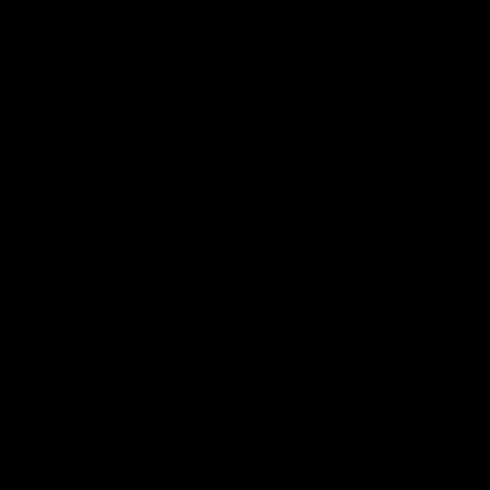
này cho lần bình luận kế tiếp của tôi.