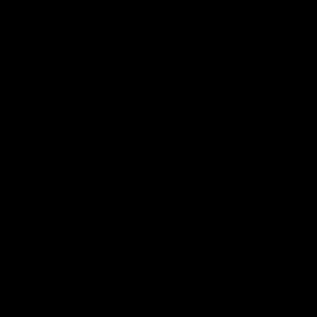
T
k
c
B
M
Q
J
n
B