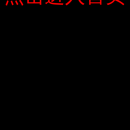
Thường thức
Trả lời
Email của bạn sẽ không được hiển thị
công khai.
Các trường bắt buộc được
đánh dấu
*
Bình luận