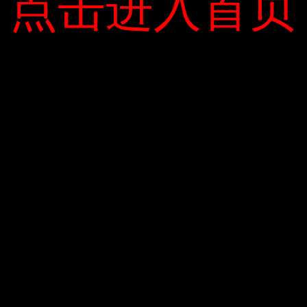
点击进入首页
点击进入首页
Thường thức
Trả lời
Email của bạn sẽ không được hiển thị
công khai.
Các trường bắt buộc được
đánh dấu
*
Bình luận