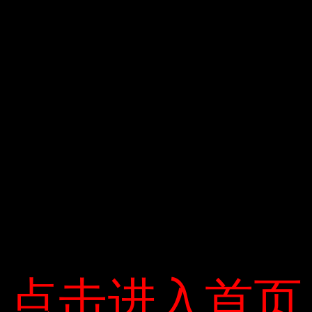
Hiện tượng này sẽ tiếp diễn cho đến khi
mặt trời lặn hẳn hoặc mây mù bên
ngoài tan biến, chẳng hạn khoảng 3
phút sau xuất hiện đám mây “phượng
hoàng lửa” ở TP.HCM được mọi người
chia sẻ là trời tối vì nắng. Đã sụp đổ.
Minh Nghĩa
độc
点击进入首页
点击进入首页
Categories :