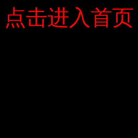
点击进入首页
点击进入首页
Categories :
Thường thức
Trả lời
Email của bạn sẽ không được hiển thị
công khai.
Các trường bắt buộc được
đánh dấu
*
Bình luận