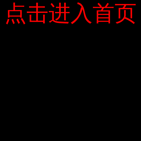
点击进入首页
点击进入首页
Categories :
Thường thức
Trả lời
Email của bạn sẽ không được hiển thị
công khai.
Các trường bắt buộc được
đánh dấu
*
Bình luận